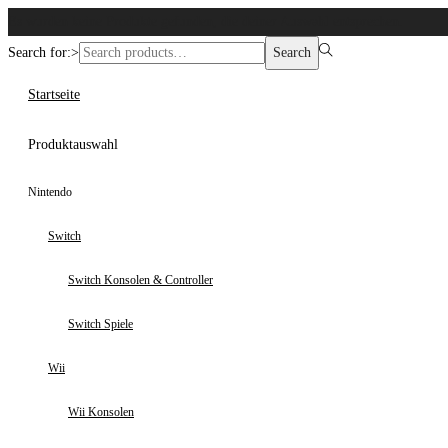
Es wurden keine Produkte gefunden, die deiner Auswahl entsprechen.
Search for:>
Search
Startseite
Produktauswahl
Nintendo
Switch
Switch Konsolen & Controller
Switch Spiele
Wii
Wii Konsolen