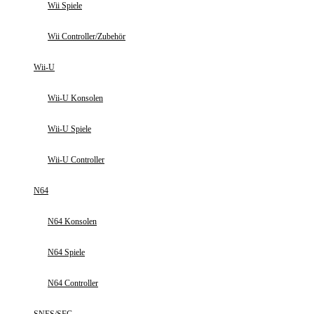
Wii Spiele
Wii Controller/Zubehör
Wii-U
Wii-U Konsolen
Wii-U Spiele
Wii-U Controller
N64
N64 Konsolen
N64 Spiele
N64 Controller