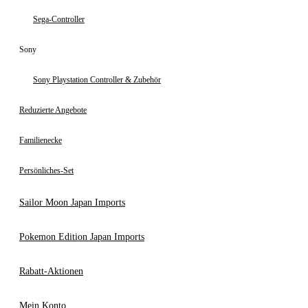
Sega-Controller
Sony
Sony Playstation Controller & Zubehör
Reduzierte Angebote
Familienecke
Persönliches-Set
Sailor Moon Japan Imports
Pokemon Edition Japan Imports
Rabatt-Aktionen
Mein Konto