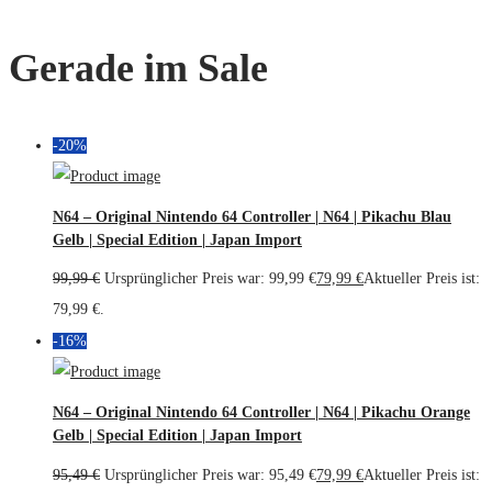
Gerade im Sale
-20%
N64 – Original Nintendo 64 Controller | N64 | Pikachu Blau
Gelb | Special Edition | Japan Import
99,99
€
Ursprünglicher Preis war: 99,99 €
79,99
€
Aktueller Preis ist:
79,99 €.
-16%
N64 – Original Nintendo 64 Controller | N64 | Pikachu Orange
Gelb | Special Edition | Japan Import
95,49
€
Ursprünglicher Preis war: 95,49 €
79,99
€
Aktueller Preis ist: