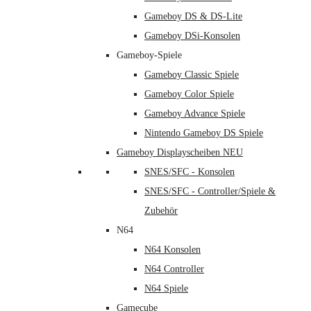
Gameboy DS & DS-Lite
Gameboy DSi-Konsolen
Gameboy-Spiele
Gameboy Classic Spiele
Gameboy Color Spiele
Gameboy Advance Spiele
Nintendo Gameboy DS Spiele
Gameboy Displayscheiben NEU
SNES/SFC - Konsolen
SNES/SFC - Controller/Spiele &
Zubehör
N64
N64 Konsolen
N64 Controller
N64 Spiele
Gamecube