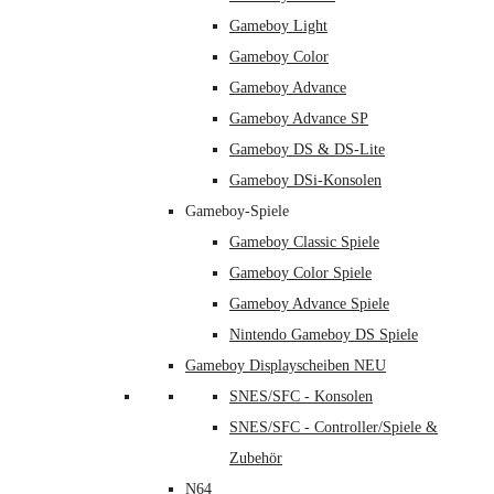
Gameboy Light
Gameboy Color
Gameboy Advance
Gameboy Advance SP
Gameboy DS & DS-Lite
Gameboy DSi-Konsolen
Gameboy-Spiele
Gameboy Classic Spiele
Gameboy Color Spiele
Gameboy Advance Spiele
Nintendo Gameboy DS Spiele
Gameboy Displayscheiben NEU
SNES/SFC - Konsolen
SNES/SFC - Controller/Spiele &
Zubehör
N64