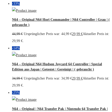
-33%
N64 – Original N64 Hori Commander | N64 Controller | Grau | (
gebraucht )
44,99
€
Ursprünglicher Preis war: 44,99 €
29,99
€
Aktueller Preis ist:
29,99 €.
-14%
N64 – Original N64 Hudson Joycard 64 Controller | Special
Edition aus Japan | Getestet | Gereinigt | ( gebraucht )
34,99
€
Ursprünglicher Preis war: 34,99 €
29,99
€
Aktueller Preis ist:
29,99 €.
-25%
N64 – Original | N64 Transfer Pak | Nintendo 64 Transfer Pak |