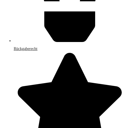
Rückgaberecht