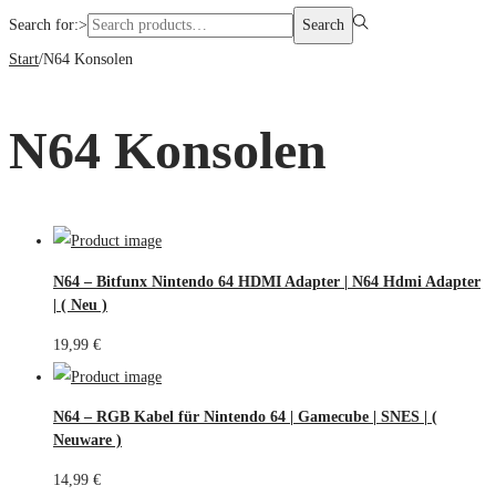
Search for:>
Search
Start
/
N64 Konsolen
N64 Konsolen
N64 – Bitfunx Nintendo 64 HDMI Adapter | N64 Hdmi Adapter
| ( Neu )
19,99
€
N64 – RGB Kabel für Nintendo 64 | Gamecube | SNES | (
Neuware )
14,99
€