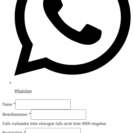
WhatsApp
Name
*
Bestellnummer
*
Falls vorhanden bitte eintragen falls nicht bitte 0000 eingeben
Name
Produktlink
*