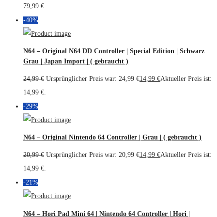
79,99 €.
-40%
N64 – Original N64 DD Controller | Special Edition | Schwarz
Grau | Japan Import | ( gebraucht )
24,99
€
Ursprünglicher Preis war: 24,99 €
14,99
€
Aktueller Preis ist:
14,99 €.
-29%
N64 – Original Nintendo 64 Controller | Grau | ( gebraucht )
20,99
€
Ursprünglicher Preis war: 20,99 €
14,99
€
Aktueller Preis ist:
14,99 €.
-21%
N64 – Hori Pad Mini 64 | Nintendo 64 Controller | Hori |