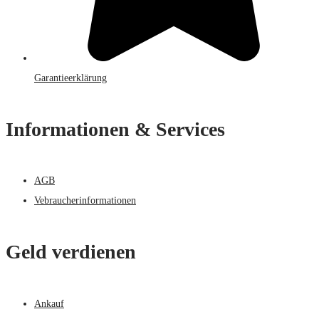
Garantieerklärung
Informationen & Services
AGB
Vebraucherinformationen
Geld verdienen
Ankauf