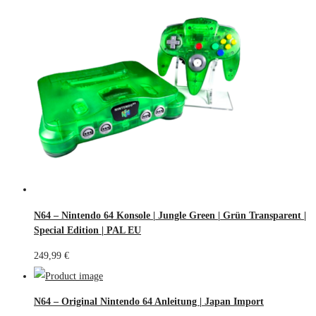
N64 – Nintendo 64 Konsole | Jungle Green | Grün Transparent |
Special Edition | PAL EU
249,99
€
N64 – Original Nintendo 64 Anleitung | Japan Import