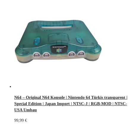
N64 – Original N64 Konsole | Nintendo 64 Türkis transparent |
Special Edition | Japan Import | NTSC-J | RGB-MOD | NTSC-
USA Umbau
99,99
€