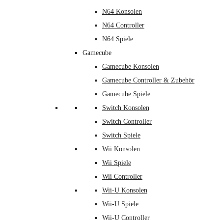
N64 Konsolen
N64 Controller
N64 Spiele
Gamecube
Gamecube Konsolen
Gamecube Controller & Zubehör
Gamecube Spiele
Switch Konsolen
Switch Controller
Switch Spiele
Wii Konsolen
Wii Spiele
Wii Controller
Wii-U Konsolen
Wii-U Spiele
Wii-U Controller