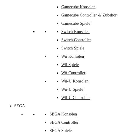
Gamecube Konsolen
Gamecube Controller & Zubehör
Gamecube Spiele
Switch Konsolen
Switch Controller
Switch Spiele
Wii Konsolen
Wii Spiele
Wii Controller
Wii-U Konsolen
Wii-U Spiele
Wii-U Controller
SEGA
SEGA Konsolen
SEGA Controller
SEGA Spiele