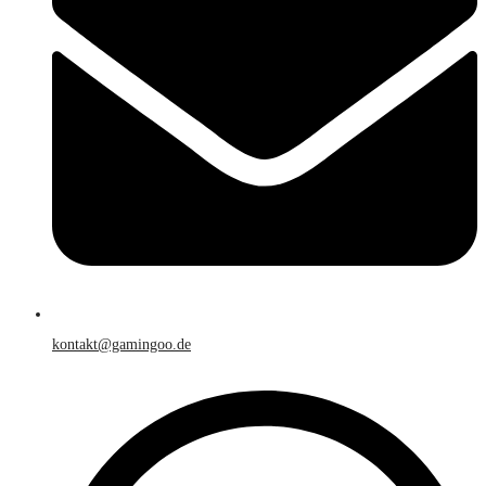
kontakt@gamingoo.de