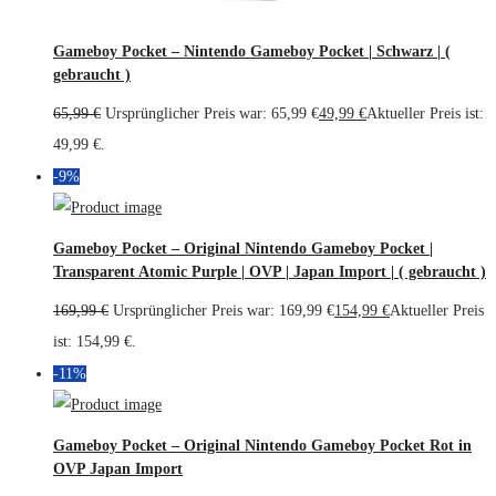
Gameboy Pocket – Nintendo Gameboy Pocket | Schwarz | (
gebraucht )
65,99
€
Ursprünglicher Preis war: 65,99 €
49,99
€
Aktueller Preis ist:
49,99 €.
-9%
Gameboy Pocket – Original Nintendo Gameboy Pocket |
Transparent Atomic Purple | OVP | Japan Import | ( gebraucht )
169,99
€
Ursprünglicher Preis war: 169,99 €
154,99
€
Aktueller Preis
ist: 154,99 €.
-11%
Gameboy Pocket – Original Nintendo Gameboy Pocket Rot in
OVP Japan Import