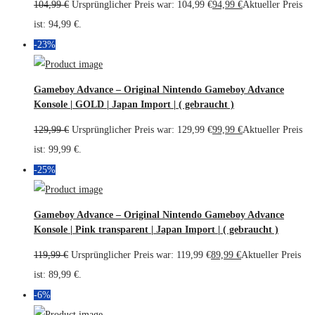
104,99
€
Ursprünglicher Preis war: 104,99 €
94,99
€
Aktueller Preis
ist: 94,99 €.
-23%
Gameboy Advance – Original Nintendo Gameboy Advance
Konsole | GOLD | Japan Import | ( gebraucht )
129,99
€
Ursprünglicher Preis war: 129,99 €
99,99
€
Aktueller Preis
ist: 99,99 €.
-25%
Gameboy Advance – Original Nintendo Gameboy Advance
Konsole | Pink transparent | Japan Import | ( gebraucht )
119,99
€
Ursprünglicher Preis war: 119,99 €
89,99
€
Aktueller Preis
ist: 89,99 €.
-6%