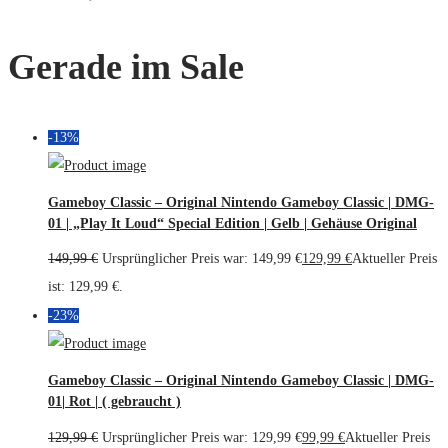
Gerade im Sale
-13%
Gameboy Classic – Original Nintendo Gameboy Classic | DMG-
01 | „Play It Loud“ Special Edition | Gelb | Gehäuse Original
149,99
€
Ursprünglicher Preis war: 149,99 €
129,99
€
Aktueller Preis
ist: 129,99 €.
-23%
Gameboy Classic – Original Nintendo Gameboy Classic | DMG-
01| Rot | ( gebraucht )
129,99
€
Ursprünglicher Preis war: 129,99 €
99,99
€
Aktueller Preis