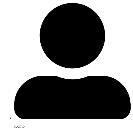
Konto