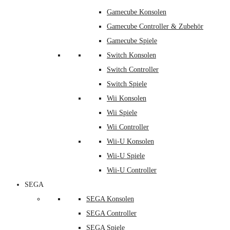
Gamecube Konsolen
Gamecube Controller & Zubehör
Gamecube Spiele
Switch Konsolen
Switch Controller
Switch Spiele
Wii Konsolen
Wii Spiele
Wii Controller
Wii-U Konsolen
Wii-U Spiele
Wii-U Controller
SEGA
SEGA Konsolen
SEGA Controller
SEGA Spiele