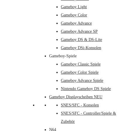
Gameboy Light
Gameboy Color
Gameboy Advance
Gameboy Advance SP
Gameboy DS & DS-Lite
Gameboy DSi-Konsolen
Gameboy-Spiele
Gameboy Classic Spiele
Gameboy Color Spiele
Gameboy Advance Spiele
Nintendo Gameboy DS Spiele
Gameboy Displayscheiben NEU
SNES/SFC - Konsolen
SNES/SFC - Controller/Spiele &
Zubehör
N64