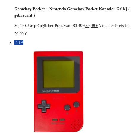
Gameboy Pocket – Nintendo Gameboy Pocket Konsole | Gelb | (
gebraucht )
80,49
€
Ursprünglicher Preis war: 80,49 €
59,99
€
Aktueller Preis ist:
59,99 €.
-14%