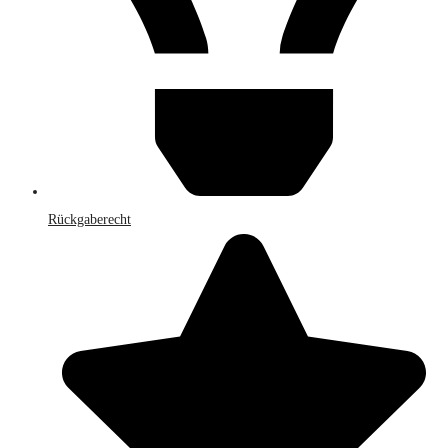
Rückgaberecht