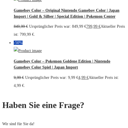
Gameboy Color – Original Nintendo Gameboy Color | Japan
Import | Gold & Silber | Special Edition | Pokemon Center
849,99
€
Ursprünglicher Preis war: 849,99 €
799,99
€
Aktueller Preis
ist: 799,99 €.
-50%
Gameboy Color – Pokemon Goldene Edition | Nintendo
Gameboy Color Spiel | Japan Import
9,99
€
Ursprünglicher Preis war: 9,99 €
4,99
€
Aktueller Preis ist:
4,99 €.
Haben Sie eine Frage?
Wir sind für Sie da!