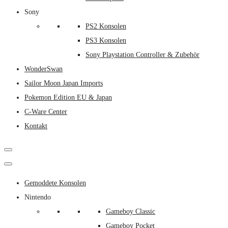
Sony
PS2 Konsolen
PS3 Konsolen
Sony Playstation Controller & Zubehör
WonderSwan
Sailor Moon Japan Imports
Pokemon Edition EU & Japan
C-Ware Center
Kontakt
Gemoddete Konsolen
Nintendo
Gameboy Classic
Gameboy Pocket