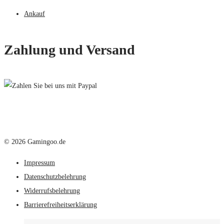
Ankauf
Zahlung und Versand
© 2026 Gamingoo.de
Impressum
Datenschutzbelehrung
Widerrufsbelehrung
Barrierefreiheitserklärung