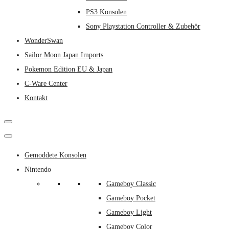
PS3 Konsolen
Sony Playstation Controller & Zubehör
WonderSwan
Sailor Moon Japan Imports
Pokemon Edition EU & Japan
C-Ware Center
Kontakt
Gemoddete Konsolen
Nintendo
Gameboy Classic
Gameboy Pocket
Gameboy Light
Gameboy Color