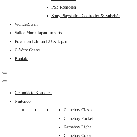
PS3 Konsolen
Sony Playstation Controller & Zubehör
WonderSwan
Sailor Moon Japan Imports
Pokemon Edition EU & Japan
C-Ware Center
Kontakt
Gemoddete Konsolen
Nintendo
Gameboy Classic
Gameboy Pocket
Gameboy Light
Gameboy Color