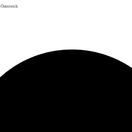
 Österreich