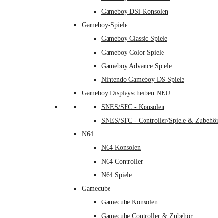
Gameboy DSi-Konsolen
Gameboy-Spiele
Gameboy Classic Spiele
Gameboy Color Spiele
Gameboy Advance Spiele
Nintendo Gameboy DS Spiele
Gameboy Displayscheiben NEU
SNES/SFC - Konsolen
SNES/SFC - Controller/Spiele & Zubehö
N64
N64 Konsolen
N64 Controller
N64 Spiele
Gamecube
Gamecube Konsolen
Gamecube Controller & Zubehör