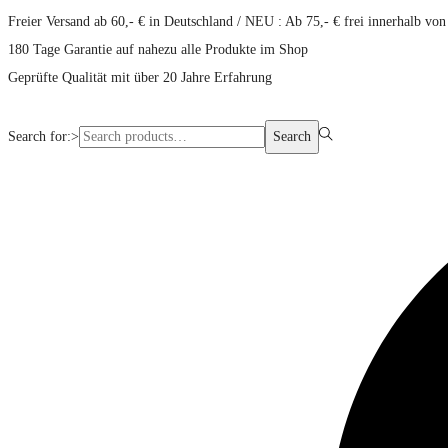
Freier Versand ab 60,- € in Deutschland / NEU : Ab 75,- € frei innerhalb von
180 Tage Garantie auf nahezu alle Produkte im Shop
Geprüfte Qualität mit über 20 Jahre Erfahrung
Search for:>
Search