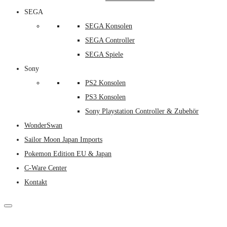
SEGA
SEGA Konsolen
SEGA Controller
SEGA Spiele
Sony
PS2 Konsolen
PS3 Konsolen
Sony Playstation Controller & Zubehör
WonderSwan
Sailor Moon Japan Imports
Pokemon Edition EU & Japan
C-Ware Center
Kontakt