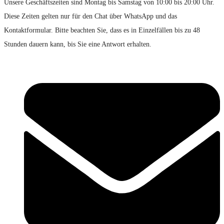
Unsere Geschäftszeiten sind Montag bis Samstag von 10:00 bis 20:00 Uhr.
Diese Zeiten gelten nur für den Chat über WhatsApp und das
Kontaktformular. Bitte beachten Sie, dass es in Einzelfällen bis zu 48
Stunden dauern kann, bis Sie eine Antwort erhalten.