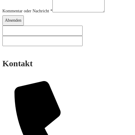
Kommentar oder Nachricht
*
Absenden
Kontakt