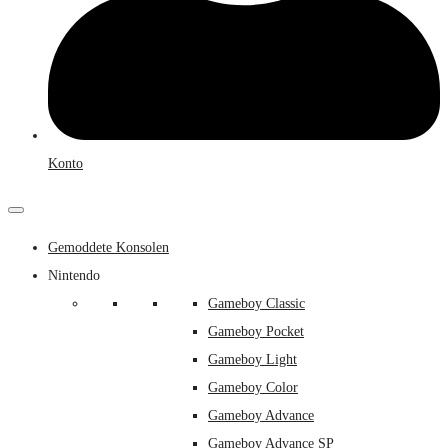
Konto
Gemoddete Konsolen
Nintendo
Gameboy Classic
Gameboy Pocket
Gameboy Light
Gameboy Color
Gameboy Advance
Gameboy Advance SP