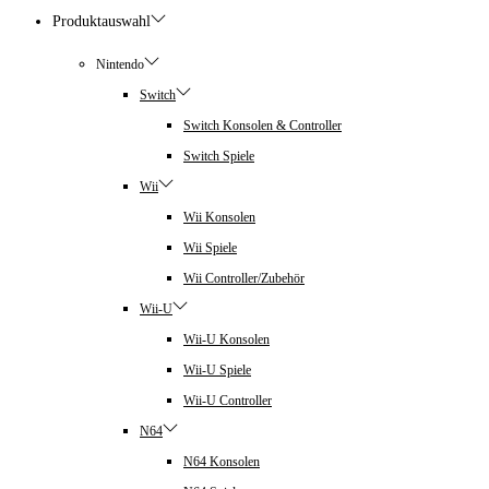
Produktauswahl
Nintendo
Switch
Switch Konsolen & Controller
Switch Spiele
Wii
Wii Konsolen
Wii Spiele
Wii Controller/Zubehör
Wii-U
Wii-U Konsolen
Wii-U Spiele
Wii-U Controller
N64
N64 Konsolen