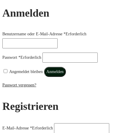
Anmelden
Benutzername oder E-Mail-Adresse
*
Erforderlich
Passwort
*
Erforderlich
Angemeldet bleiben
Anmelden
Passwort vergessen?
Registrieren
E-Mail-Adresse
*
Erforderlich