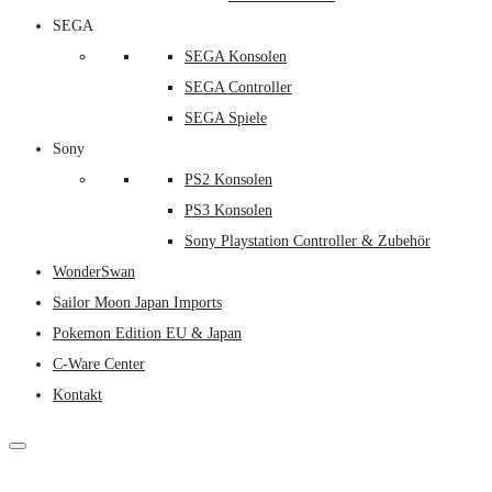
SEGA
SEGA Konsolen
SEGA Controller
SEGA Spiele
Sony
PS2 Konsolen
PS3 Konsolen
Sony Playstation Controller & Zubehör
WonderSwan
Sailor Moon Japan Imports
Pokemon Edition EU & Japan
C-Ware Center
Kontakt