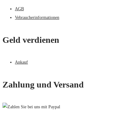
AGB
Vebraucherinformationen
Geld verdienen
Ankauf
Zahlung und Versand