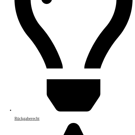
Rückgaberecht