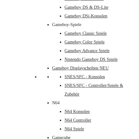
Gameboy DS & DS-Lite
Gameboy DSi-Konsolen
Gameboy-Spiele
Gameboy Classic Spiele
Gameboy Color Spiele
Gameboy Advance Spiele
Nintendo Gameboy DS Spiele
Gameboy Displayscheiben NEU
SNES/SFC - Konsolen
SNES/SFC - Controller/Spiele &
Zubehör
N64
N64 Konsolen
N64 Controller
N64 Spiele
Gamecube