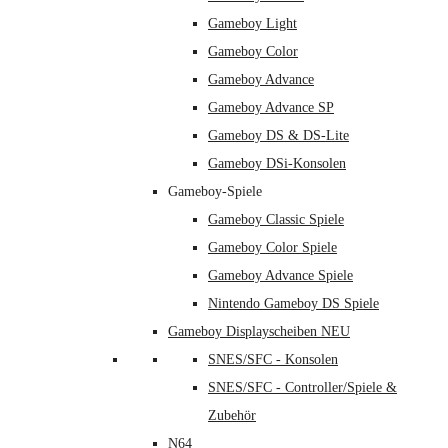
Gameboy Light
Gameboy Color
Gameboy Advance
Gameboy Advance SP
Gameboy DS & DS-Lite
Gameboy DSi-Konsolen
Gameboy-Spiele
Gameboy Classic Spiele
Gameboy Color Spiele
Gameboy Advance Spiele
Nintendo Gameboy DS Spiele
Gameboy Displayscheiben NEU
SNES/SFC - Konsolen
SNES/SFC - Controller/Spiele &
Zubehör
N64