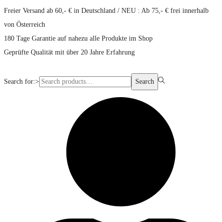
Freier Versand ab 60,- € in Deutschland / NEU : Ab 75,- € frei innerhalb
von Österreich
180 Tage Garantie auf nahezu alle Produkte im Shop
Geprüfte Qualität mit über 20 Jahre Erfahrung
Search for:>
Search