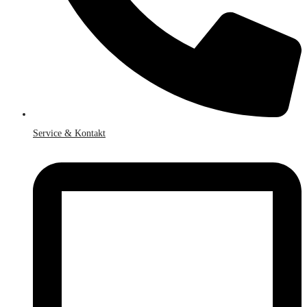
Service & Kontakt