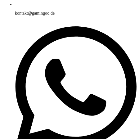
kontakt@gamingoo.de