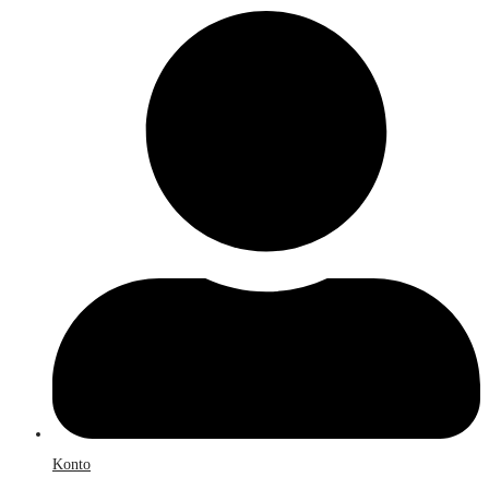
Konto