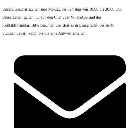
Unsere Geschäftszeiten sind Montag bis Samstag von 10:00 bis 20:00 Uhr.
Diese Zeiten gelten nur für den Chat über WhatsApp und das
Kontaktformular. Bitte beachten Sie, dass es in Einzelfällen bis zu 48
Stunden dauern kann, bis Sie eine Antwort erhalten.