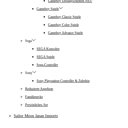
Gameboy Displayscheiben NEU
Gameboy Spiele
Gameboy Classic Spiele
Gameboy Color Spiele
Gameboy Advance Spiele
Sega
SEGA Konsolen
SEGA Spiele
Sega-Controller
Sony
Sony Playstation Controller & Zubehör
Reduzierte Angebote
Familienecke
Persönliches-Set
Sailor Moon Japan Imports