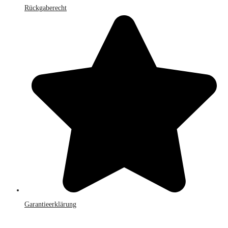
Rückgaberecht
Garantieerklärung