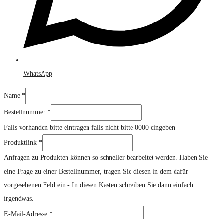
WhatsApp
Nachricht
Name
*
Bestellnummer
*
Falls vorhanden bitte eintragen falls nicht bitte 0000 eingeben
Produktlink
*
Anfragen zu Produkten können so schneller bearbeitet werden. Haben Sie
eine Frage zu einer Bestellnummer, tragen Sie diesen in dem dafür
vorgesehenen Feld ein - In diesen Kasten schreiben Sie dann einfach
irgendwas.
E-Mail-Adresse
*