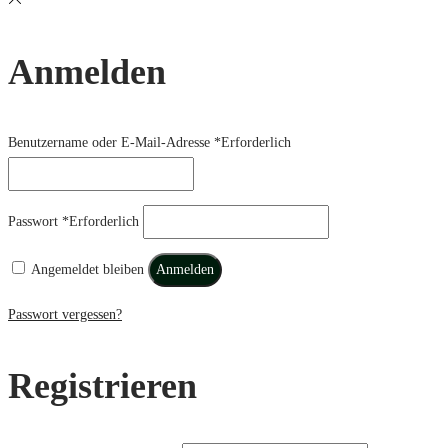
Anmelden
Benutzername oder E-Mail-Adresse
*
Erforderlich
Passwort
*
Erforderlich
Angemeldet bleiben
Anmelden
Passwort vergessen?
Registrieren