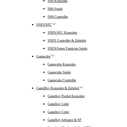
N64 Konsolen
N64 Spiele
N64 Controller
SNES/SFC
SNES/SFC Konsolen
SNES Controller & Zubehör
SNES/Super Famicom Spiele
Gamecube
Gamecube Konsolen
Gamecube Spiele
Gamecube Controller
GameBoy Konsolen & Zubehör
Gameboy Pocket Konsolen
Gameboy Light
Gameboy Color
Gameboy Advance & SP