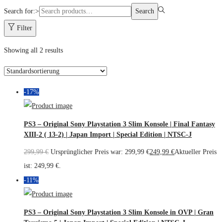
Search for:>
Search
Filter
Showing all 2 results
-17%
PS3 – Original Sony Playstation 3 Slim Konsole | Final Fantasy
XIII-2 ( 13-2) | Japan Import | Special Edition | NTSC-J
299,99
€
Ursprünglicher Preis war: 299,99 €
249,99
€
Aktueller Preis
ist: 249,99 €.
-11%
PS3 – Original Sony Playstation 3 Slim Konsole in OVP | Gran