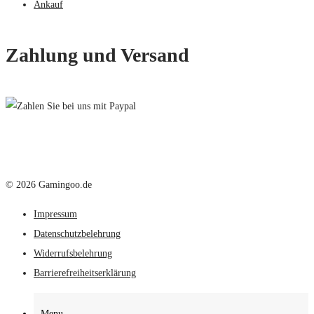
Ankauf
Zahlung und Versand
© 2026 Gamingoo.de
Impressum
Datenschutzbelehrung
Widerrufsbelehrung
Barrierefreiheitserklärung
Menu