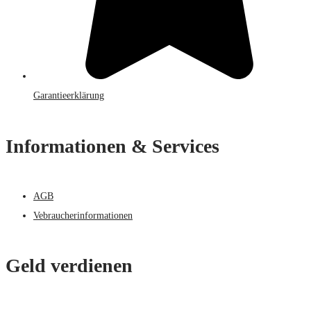
Garantieerklärung
Informationen & Services
AGB
Vebraucherinformationen
Geld verdienen