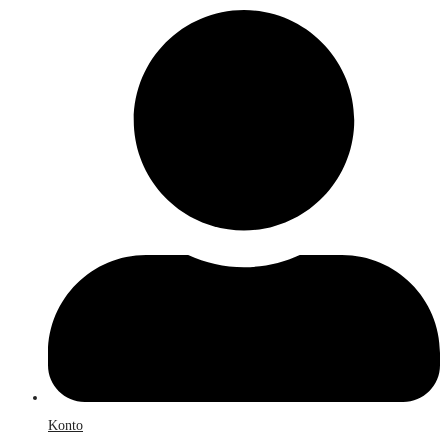
Konto