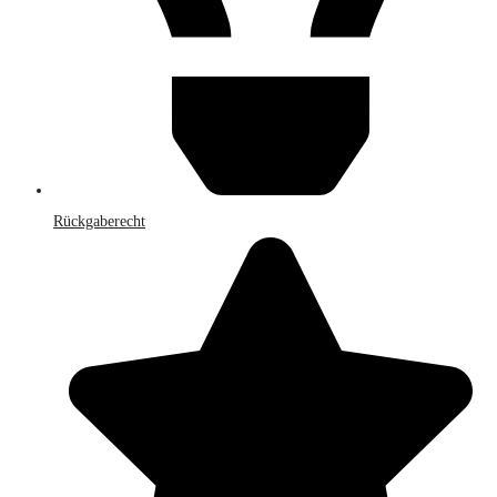
Rückgaberecht