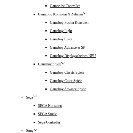
Gamecube Controller
GameBoy Konsolen & Zubehör
Gameboy Pocket Konsolen
Gameboy Light
Gameboy Color
Gameboy Advance & SP
Gameboy Displayscheiben NEU
Gameboy Spiele
Gameboy Classic Spiele
Gameboy Color Spiele
Gameboy Advance Spiele
Sega
SEGA Konsolen
SEGA Spiele
Sega-Controller
Sony