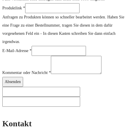
Produktlink
*
Anfragen zu Produkten können so schneller bearbeitet werden. Haben Sie
eine Frage zu einer Bestellnummer, tragen Sie diesen in dem dafür
vorgesehenen Feld ein - In diesen Kasten schreiben Sie dann einfach
irgendwas.
oder
E-Mail-Adresse
*
Bestellnummer
Kommentar oder Nachricht
*
Absenden
Kontakt