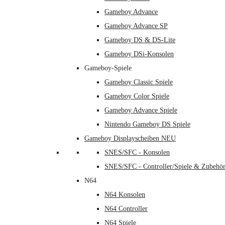
Gameboy Advance
Gameboy Advance SP
Gameboy DS & DS-Lite
Gameboy DSi-Konsolen
Gameboy-Spiele
Gameboy Classic Spiele
Gameboy Color Spiele
Gameboy Advance Spiele
Nintendo Gameboy DS Spiele
Gameboy Displayscheiben NEU
SNES/SFC - Konsolen
SNES/SFC - Controller/Spiele & Zubehö
N64
N64 Konsolen
N64 Controller
N64 Spiele