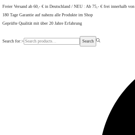
Freier Versand ab 60,- € in Deutschland / NEU : Ab 75,- € frei innerhalb von
180 Tage Garantie auf nahezu alle Produkte im Shop
Geprüfte Qualität mit über 20 Jahre Erfahrung
Search for:>
Search