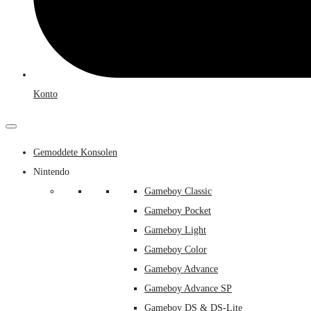
Konto
Gemoddete Konsolen
Nintendo
Gameboy Classic
Gameboy Pocket
Gameboy Light
Gameboy Color
Gameboy Advance
Gameboy Advance SP
Gameboy DS & DS-Lite