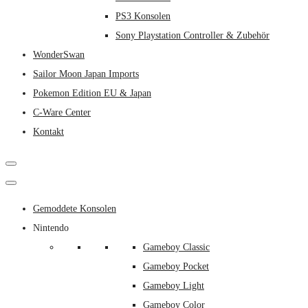
PS3 Konsolen
Sony Playstation Controller & Zubehör
WonderSwan
Sailor Moon Japan Imports
Pokemon Edition EU & Japan
C-Ware Center
Kontakt
Gemoddete Konsolen
Nintendo
Gameboy Classic
Gameboy Pocket
Gameboy Light
Gameboy Color