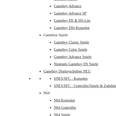
Gameboy Advance
Gameboy Advance SP
Gameboy DS & DS-Lite
Gameboy DSi-Konsolen
Gameboy-Spiele
Gameboy Classic Spiele
Gameboy Color Spiele
Gameboy Advance Spiele
Nintendo Gameboy DS Spiele
Gameboy Displayscheiben NEU
SNES/SFC - Konsolen
SNES/SFC - Controller/Spiele & Zubehö
N64
N64 Konsolen
N64 Controller
N64 Spiele