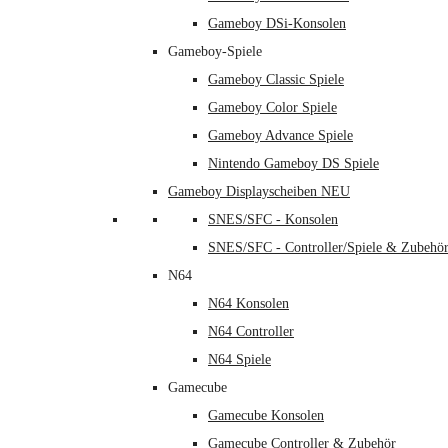
Gameboy DSi-Konsolen
Gameboy-Spiele
Gameboy Classic Spiele
Gameboy Color Spiele
Gameboy Advance Spiele
Nintendo Gameboy DS Spiele
Gameboy Displayscheiben NEU
SNES/SFC - Konsolen
SNES/SFC - Controller/Spiele & Zubehö
N64
N64 Konsolen
N64 Controller
N64 Spiele
Gamecube
Gamecube Konsolen
Gamecube Controller & Zubehör