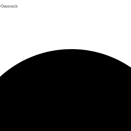
 Österreich