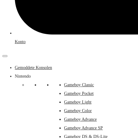
Konto
Gemoddete Konsolen
Nintendo
Gameboy Classic
Gameboy Pocket
Gameboy Light
Gameboy Color
Gameboy Advance
Gameboy Advance SP
Gameboy DS & DS-Lite