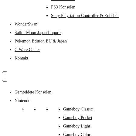
PS3 Konsolen
Sony Playstation Controller & Zubehör
WonderSwan
Sailor Moon Japan Imports
Pokemon Edition EU & Japan
C-Ware Center
Kontakt
Gemoddete Konsolen
Nintendo
Gameboy Classic
Gameboy Pocket
Gameboy Light
Gameboy Color