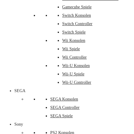
Gamecube Spiele
Switch Konsolen
Switch Controller
Switch Spiele
Wii Konsolen
Wii Spiele
Wii Controller
Wii-U Konsolen
Wii-U Spiele
Wii-U Controller
SEGA
SEGA Konsolen
SEGA Controller
SEGA Spiele
Sony
PS2 Konsolen