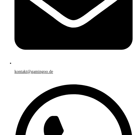
kontakt@gamingoo.de