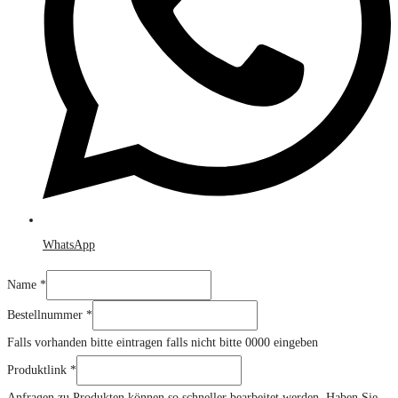
WhatsApp
Name
*
E-
Bestellnummer
*
Mail-
Falls vorhanden bitte eintragen falls nicht bitte 0000 eingeben
Adresse
Produktlink
*
oder
Anfragen zu Produkten können so schneller bearbeitet werden. Haben Sie