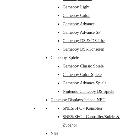
Gameboy Light
Gameboy Color
Gameboy Advance
Gameboy Advance SP
Gameboy DS & DS-Lite
Gameboy DSi-Konsolen
Gameboy-Spiele
Gameboy Classic Spiele
Gameboy Color Spiele
Gameboy Advance Spiele
Nintendo Gameboy DS Spiele
Gameboy Displayscheiben NEU
SNES/SFC - Konsolen
SNES/SFC - Controller/Spiele &
Zubehör
N64