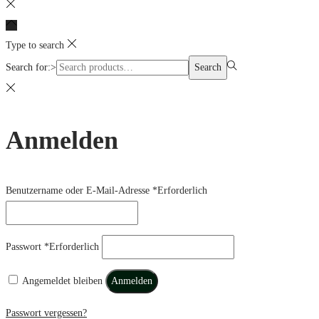
Type to search
Search for:>
Search
Anmelden
Benutzername oder E-Mail-Adresse
*
Erforderlich
Passwort
*
Erforderlich
Angemeldet bleiben
Anmelden
Passwort vergessen?