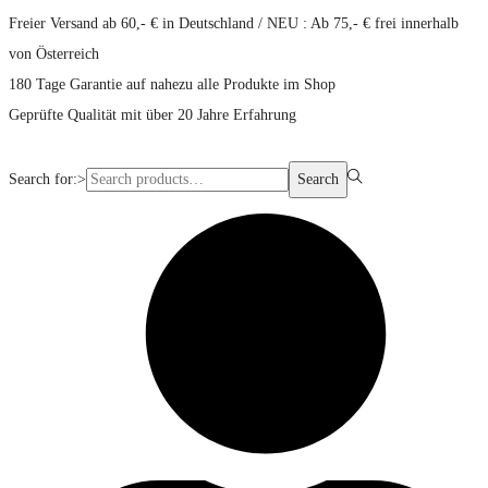
Freier Versand ab 60,- € in Deutschland / NEU : Ab 75,- € frei innerhalb
von Österreich
180 Tage Garantie auf nahezu alle Produkte im Shop
Geprüfte Qualität mit über 20 Jahre Erfahrung
Search for:>
Search