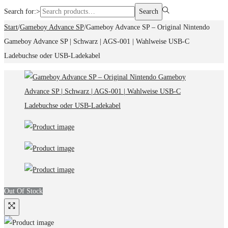
Search for:>
Search
Start
/
Gameboy Advance SP
/
Gameboy Advance SP – Original Nintendo
Gameboy Advance SP | Schwarz | AGS-001 | Wahlweise USB-C
Ladebuchse oder USB-Ladekabel
Out Of Stock