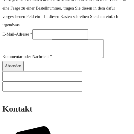
eine Frage zu einer Bestellnummer, tragen Sie diesen in dem dafür
vorgesehenen Feld ein - In diesen Kasten schreiben Sie dann einfach
irgendwas.
E-Mail-Adresse
*
Kommentar oder Nachricht
*
Absenden
Kontakt