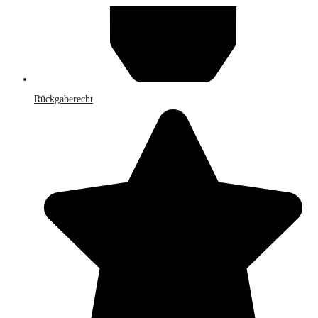
Rückgaberecht