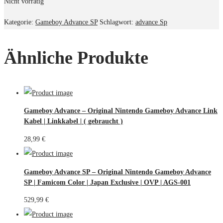
Nicht vorrätig
Kategorie:
Gameboy Advance SP
Schlagwort:
advance Sp
Ähnliche Produkte
Gameboy Advance – Original Nintendo Gameboy Advance Link
Kabel | Linkkabel | ( gebraucht )
28,99
€
Gameboy Advance SP – Original Nintendo Gameboy Advance
SP | Famicom Color | Japan Exclusive | OVP | AGS-001
529,99
€