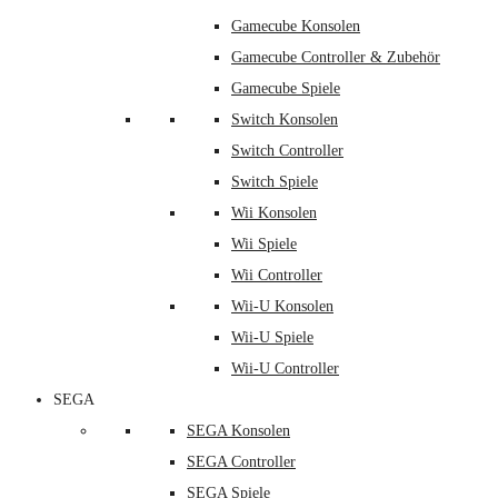
Gamecube Konsolen
Gamecube Controller & Zubehör
Gamecube Spiele
Switch Konsolen
Switch Controller
Switch Spiele
Wii Konsolen
Wii Spiele
Wii Controller
Wii-U Konsolen
Wii-U Spiele
Wii-U Controller
SEGA
SEGA Konsolen
SEGA Controller
SEGA Spiele