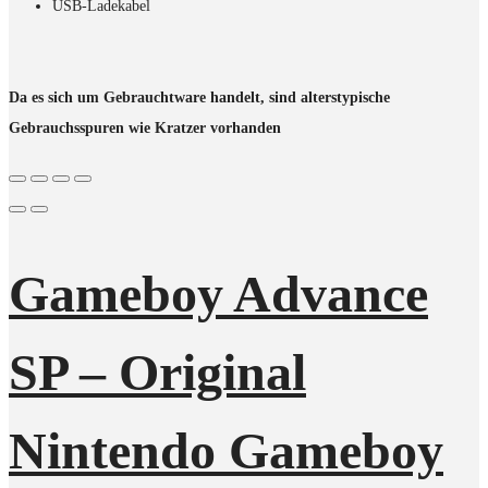
USB-Ladekabel
Da es sich um Gebrauchtware handelt, sind alterstypische
Gebrauchsspuren wie Kratzer vorhanden
Gameboy Advance
SP – Original
Nintendo Gameboy