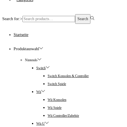
Search for:>
Search
Startseite
Produktauswahl
Nintendo
Switch
Switch Konsolen & Controller
Switch Spiele
Wii
Wii Konsolen
Wii Spiele
Wii Controller/Zubehör
Wii-U