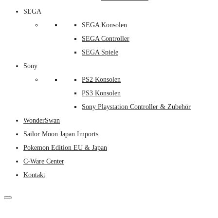
SEGA
SEGA Konsolen
SEGA Controller
SEGA Spiele
Sony
PS2 Konsolen
PS3 Konsolen
Sony Playstation Controller & Zubehör
WonderSwan
Sailor Moon Japan Imports
Pokemon Edition EU & Japan
C-Ware Center
Kontakt