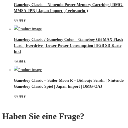
Gameboy Classic – Nintendo Power Memory Cartridge | DMG-
MMSA-JPN | Japan Import | ( gebraucht )
59,99
€
Gameboy Classic / Gameboy Color – Gameboy GB MAX Flash
Card | Everdrive | Lower Power Consumption | 8GB SD Karte
Inkl
49,99
€
Gameboy Classic – Sailor Moon R – Bishoujo Senshi | Nintendo
Gameboy Classic Spiel | Japan Import | DMG-QAJ
39,99
€
Haben Sie eine Frage?