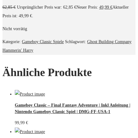
62,85
€
Ursprünglicher Preis war: 62,85 €
Neuer Preis:
49,99
€
Aktueller
Preis ist: 49,99 €.
Nicht vorrätig
Kategorie:
Gameboy Classic Spiele
Schlagwort:
Ghost Building Company
Hammerin' Harry
Ähnliche Produkte
Gameboy Classic – Final Fantasy Adventure | Inkl Anleitung |
Nintendo Gameboy Classic Spiel | DMG-FF-USA-1
99,99
€