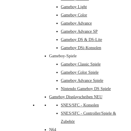
Gameboy Light
Gameboy Color
Gameboy Advance
Gameboy Advance SP
Gameboy DS & DS-Lite
Gameboy DSi-Konsolen
Gameboy-Spiele
Gameboy Classic Spiele
Gameboy Color Spiele
Gameboy Advance Spiele
Nintendo Gameboy DS Spiele
Gameboy Displayscheiben NEU
SNES/SFC - Konsolen
SNES/SFC - Controller/Spiele &
Zubehör
N64