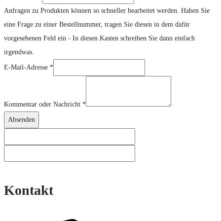
Anfragen zu Produkten können so schneller bearbeitet werden. Haben Sie
eine Frage zu einer Bestellnummer, tragen Sie diesen in dem dafür
vorgesehenen Feld ein - In diesen Kasten schreiben Sie dann einfach
irgendwas.
E-Mail-Adresse
*
Kommentar oder Nachricht
*
Absenden
Kontakt