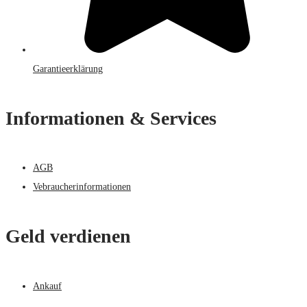
Garantieerklärung
Informationen & Services
AGB
Vebraucherinformationen
Geld verdienen
Ankauf