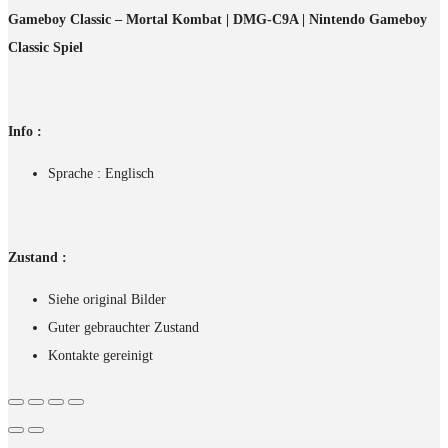
Gameboy Classic – Mortal Kombat | DMG-C9A | Nintendo Gameboy
Classic Spiel
Info :
Sprache : Englisch
Zustand :
Siehe original Bilder
Guter gebrauchter Zustand
Kontakte gereinigt