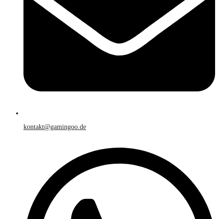
kontakt@gamingoo.de