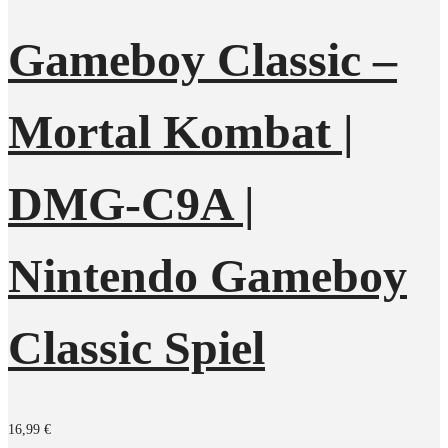
Gameboy Classic –
Mortal Kombat |
DMG-C9A |
Nintendo Gameboy
Classic Spiel
16,99
€