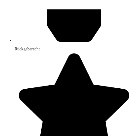
Rückgaberecht