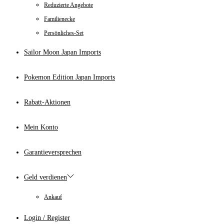
Reduzierte Angebote
Familienecke
Persönliches-Set
Sailor Moon Japan Imports
Pokemon Edition Japan Imports
Rabatt-Aktionen
Mein Konto
Garantieversprechen
Geld verdienen
Ankauf
Login / Register