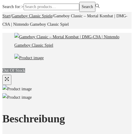
Search for:>
Search
Start
/
Gameboy Classic Spiele
/
Gameboy Classic – Mortal Kombat | DMG-
C9A | Nintendo Gameboy Classic Spiel
Out Of Stock
Beschreibung