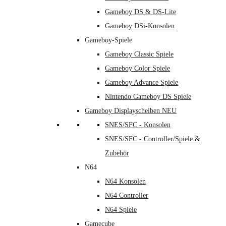
Gameboy DS & DS-Lite
Gameboy DSi-Konsolen
Gameboy-Spiele
Gameboy Classic Spiele
Gameboy Color Spiele
Gameboy Advance Spiele
Nintendo Gameboy DS Spiele
Gameboy Displayscheiben NEU
SNES/SFC - Konsolen
SNES/SFC - Controller/Spiele &
Zubehör
N64
N64 Konsolen
N64 Controller
N64 Spiele
Gamecube