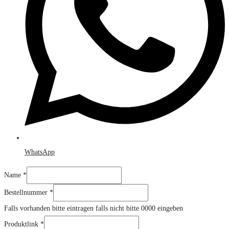
WhatsApp
Bestellnummer
Name
*
E-
Bestellnummer
*
Mail-
Falls vorhanden bitte eintragen falls nicht bitte 0000 eingeben
Adresse
Produktlink
*