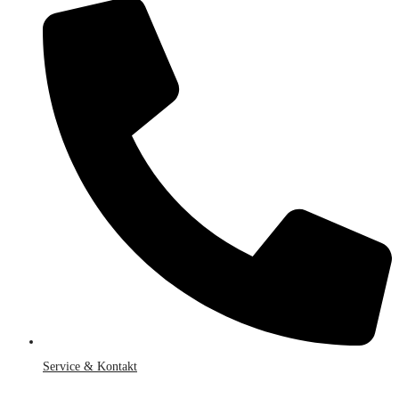
Service & Kontakt