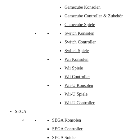
Gamecube Konsolen
Gamecube Controller & Zubehör
Gamecube Spiele
Switch Konsolen
Switch Controller
Switch Spiele
Wii Konsolen
Wii Spiele
Wii Controller
Wii-U Konsolen
Wii-U Spiele
Wii-U Controller
SEGA
SEGA Konsolen
SEGA Controller
SEGA Spiele