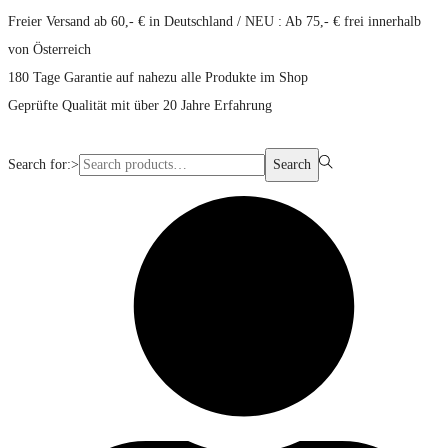
Freier Versand ab 60,- € in Deutschland / NEU : Ab 75,- € frei innerhalb
von Österreich
180 Tage Garantie auf nahezu alle Produkte im Shop
Geprüfte Qualität mit über 20 Jahre Erfahrung
Search for:>
Search