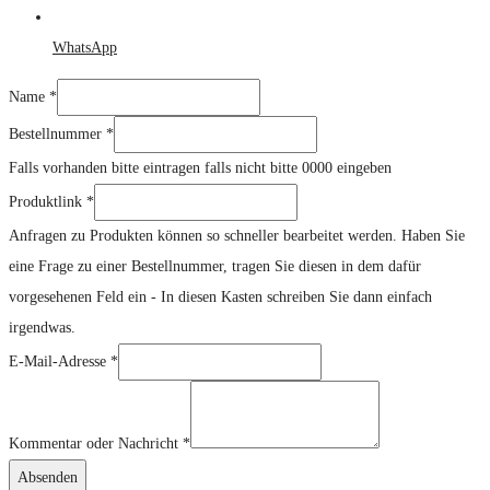
WhatsApp
Name
*
Bestellnummer
*
Falls vorhanden bitte eintragen falls nicht bitte 0000 eingeben
Produktlink
*
Anfragen zu Produkten können so schneller bearbeitet werden. Haben Sie
eine Frage zu einer Bestellnummer, tragen Sie diesen in dem dafür
vorgesehenen Feld ein - In diesen Kasten schreiben Sie dann einfach
irgendwas.
Kommentar
E-Mail-Adresse
*
oder
E-
Kommentar oder Nachricht
*
Mail-
Absenden
Adresse