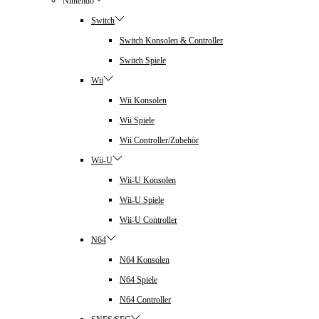
Nintendo
Switch
Switch Konsolen & Controller
Switch Spiele
Wii
Wii Konsolen
Wii Spiele
Wii Controller/Zubehör
Wii-U
Wii-U Konsolen
Wii-U Spiele
Wii-U Controller
N64
N64 Konsolen
N64 Spiele
N64 Controller