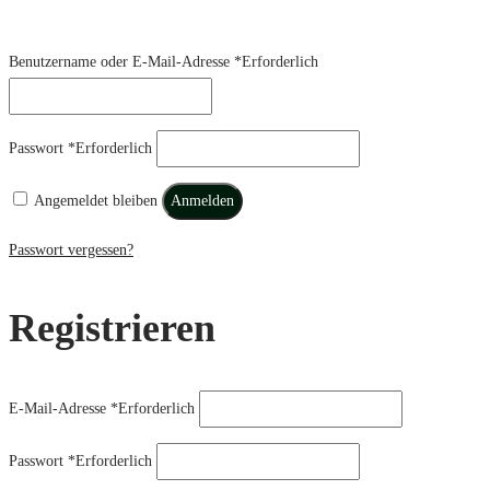
Benutzername oder E-Mail-Adresse
*
Erforderlich
Passwort
*
Erforderlich
Angemeldet bleiben
Anmelden
Passwort vergessen?
Registrieren
E-Mail-Adresse
*
Erforderlich
Passwort
*
Erforderlich