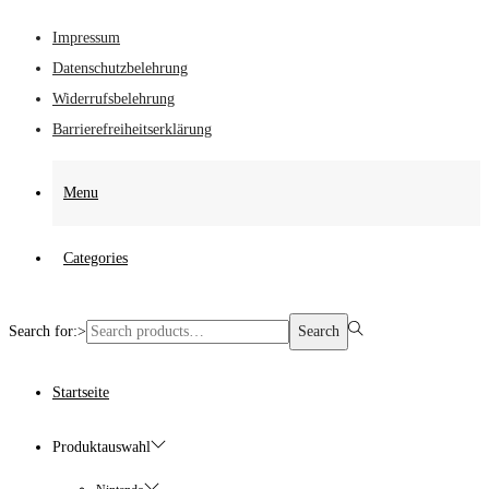
Impressum
Datenschutzbelehrung
Widerrufsbelehrung
Barrierefreiheitserklärung
Menu
Categories
Search for:>
Search
Startseite
Produktauswahl