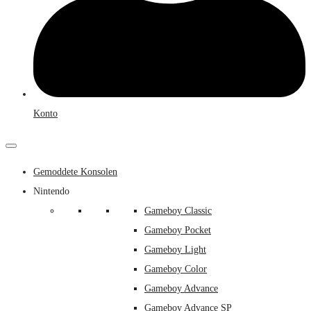
Konto
Gemoddete Konsolen
Nintendo
Gameboy Classic
Gameboy Pocket
Gameboy Light
Gameboy Color
Gameboy Advance
Gameboy Advance SP