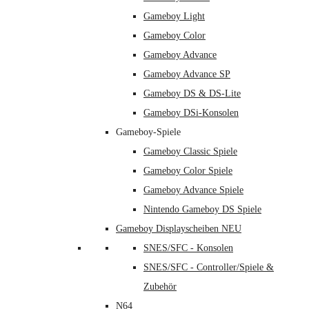
Gameboy Light
Gameboy Color
Gameboy Advance
Gameboy Advance SP
Gameboy DS & DS-Lite
Gameboy DSi-Konsolen
Gameboy-Spiele
Gameboy Classic Spiele
Gameboy Color Spiele
Gameboy Advance Spiele
Nintendo Gameboy DS Spiele
Gameboy Displayscheiben NEU
SNES/SFC - Konsolen
SNES/SFC - Controller/Spiele &
Zubehör
N64