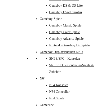
Gameboy DS & DS-Lite
Gameboy DSi-Konsolen
Gameboy-Spiele
Gameboy Classic Spiele
Gameboy Color Spiele
Gameboy Advance Spiele
Nintendo Gameboy DS Spiele
Gameboy Displayscheiben NEU
SNES/SFC - Konsolen
SNES/SFC - Controller/Spiele &
Zubehör
N64
N64 Konsolen
N64 Controller
N64 Spiele
Gamecube