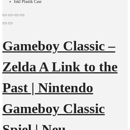
Inkl Plastik Case
Gameboy Classic –
Zelda A Link to the
Past | Nintendo
Gameboy Classic
Spiel | Neu