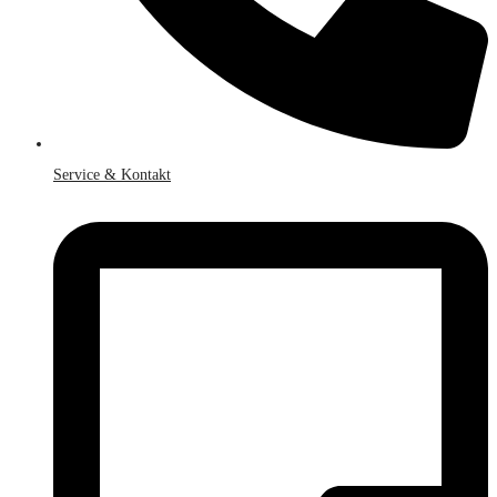
Service & Kontakt