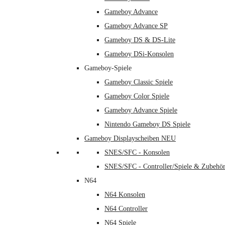
Gameboy Advance
Gameboy Advance SP
Gameboy DS & DS-Lite
Gameboy DSi-Konsolen
Gameboy-Spiele
Gameboy Classic Spiele
Gameboy Color Spiele
Gameboy Advance Spiele
Nintendo Gameboy DS Spiele
Gameboy Displayscheiben NEU
SNES/SFC - Konsolen
SNES/SFC - Controller/Spiele & Zubehö
N64
N64 Konsolen
N64 Controller
N64 Spiele