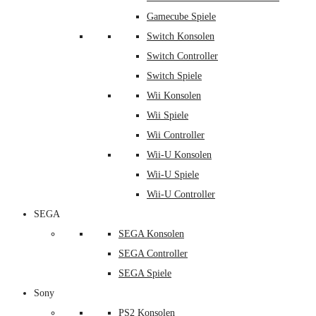
Gamecube Spiele
Switch Konsolen
Switch Controller
Switch Spiele
Wii Konsolen
Wii Spiele
Wii Controller
Wii-U Konsolen
Wii-U Spiele
Wii-U Controller
SEGA
SEGA Konsolen
SEGA Controller
SEGA Spiele
Sony
PS2 Konsolen