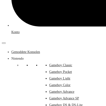
Konto
Gemoddete Konsolen
Nintendo
Gameboy Classic
Gameboy Pocket
Gameboy Light
Gameboy Color
Gameboy Advance
Gameboy Advance SP
Gameboy DS & DS-Lite