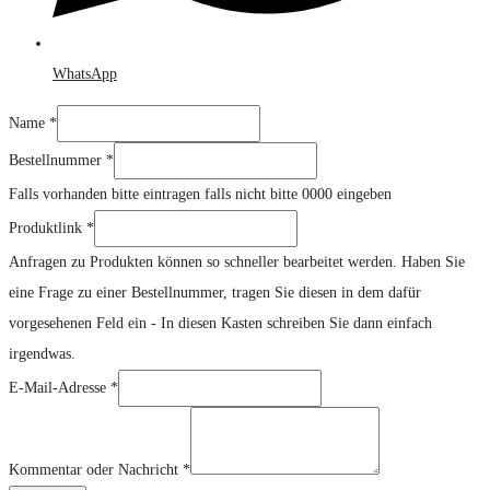
WhatsApp
Name
*
Bestellnummer
*
Falls vorhanden bitte eintragen falls nicht bitte 0000 eingeben
Nachricht
Produktlink
*
Kommentar
Anfragen zu Produkten können so schneller bearbeitet werden. Haben Sie
eine Frage zu einer Bestellnummer, tragen Sie diesen in dem dafür
vorgesehenen Feld ein - In diesen Kasten schreiben Sie dann einfach
irgendwas.
E-Mail-Adresse
*
Kommentar oder Nachricht
*