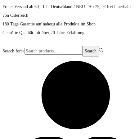
Freier Versand ab 60,- € in Deutschland / NEU : Ab 75,- € frei innerhalb
von Österreich
180 Tage Garantie auf nahezu alle Produkte im Shop
Geprüfte Qualität mit über 20 Jahre Erfahrung
Search for:>
Search