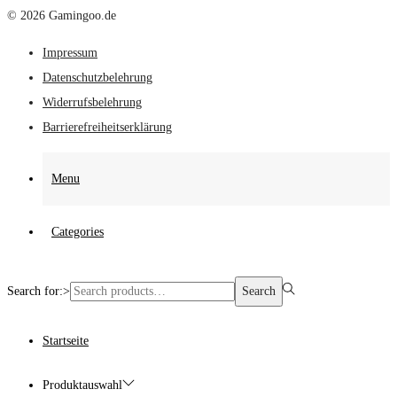
© 2026 Gamingoo.de
Impressum
Datenschutzbelehrung
Widerrufsbelehrung
Barrierefreiheitserklärung
Menu
Categories
Search for:>
Search
Startseite
Produktauswahl