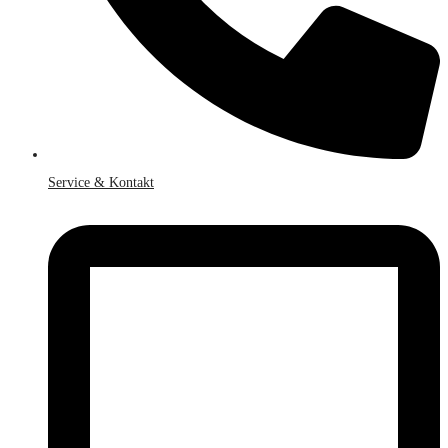
Service & Kontakt