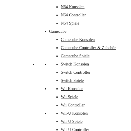
N64 Konsolen
N64 Controller
N64 Spiele
Gamecube
Gamecube Konsolen
Gamecube Controller & Zubehör
Gamecube Spiele
Switch Konsolen
Switch Controller
Switch Spiele
Wii Konsolen
Wii Spiele
Wii Controller
Wii-U Konsolen
Wii-U Spiele
Wii-U Controller