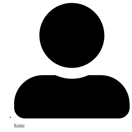
Konto