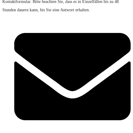
Kontaktformular. Bitte beachten Sie, dass es in Einzelfällen bis zu 48
Stunden dauern kann, bis Sie eine Antwort erhalten.