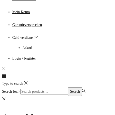
Mein Konto
Garantieversprechen
Geld verdienen
Ankauf
Login / Register
Type to search
Search for:>
Search