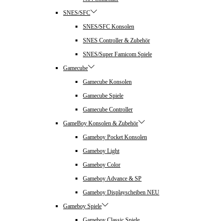
SNES/SFC
SNES/SFC Konsolen
SNES Controller & Zubehör
SNES/Super Famicom Spiele
Gamecube
Gamecube Konsolen
Gamecube Spiele
Gamecube Controller
GameBoy Konsolen & Zubehör
Gameboy Pocket Konsolen
Gameboy Light
Gameboy Color
Gameboy Advance & SP
Gameboy Displayscheiben NEU
Gameboy Spiele
Gameboy Classic Spiele