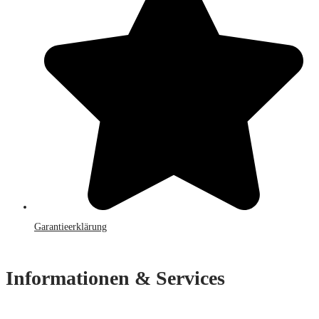
Garantieerklärung
Informationen & Services