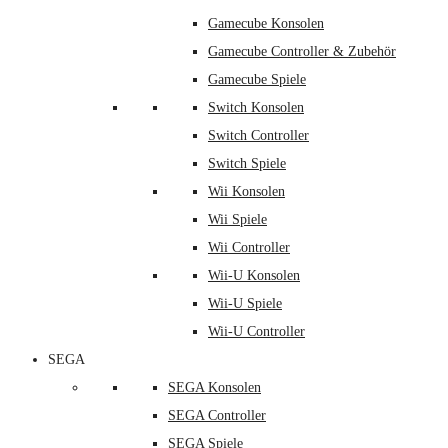
Gamecube Konsolen
Gamecube Controller & Zubehör
Gamecube Spiele
Switch Konsolen
Switch Controller
Switch Spiele
Wii Konsolen
Wii Spiele
Wii Controller
Wii-U Konsolen
Wii-U Spiele
Wii-U Controller
SEGA
SEGA Konsolen
SEGA Controller
SEGA Spiele