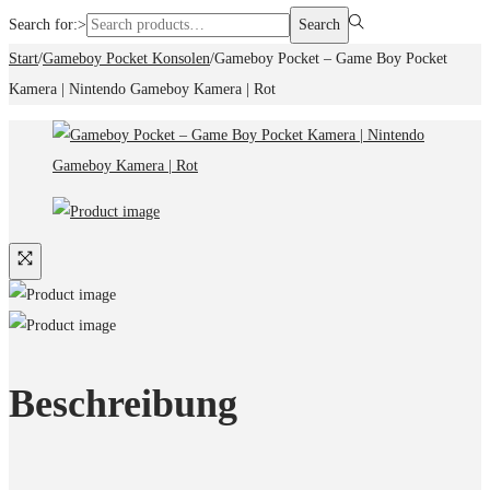
Search for:>
Search
Start
/
Gameboy Pocket Konsolen
/
Gameboy Pocket – Game Boy Pocket
Kamera | Nintendo Gameboy Kamera | Rot
Beschreibung