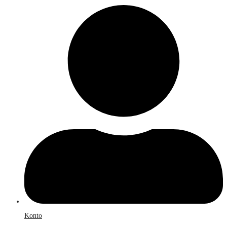
Konto