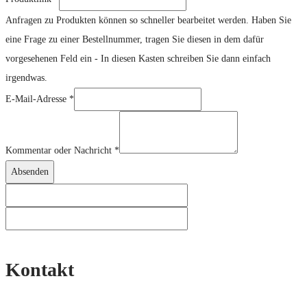
Anfragen zu Produkten können so schneller bearbeitet werden. Haben Sie
eine Frage zu einer Bestellnummer, tragen Sie diesen in dem dafür
vorgesehenen Feld ein - In diesen Kasten schreiben Sie dann einfach
irgendwas.
E-Mail-Adresse
*
Kommentar oder Nachricht
*
Absenden
Kontakt