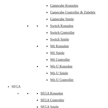
Gamecube Konsolen
Gamecube Controller & Zubehör
Gamecube Spiele
Switch Konsolen
Switch Controller
Switch Spiele
Wii Konsolen
Wii Spiele
Wii Controller
Wii-U Konsolen
Wii-U Spiele
Wii-U Controller
SEGA
SEGA Konsolen
SEGA Controller
SEGA Spiele