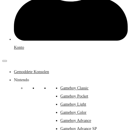
Konto
Gemoddete Konsolen
Nintendo
Gameboy Classic
Gameboy Pocket
Gameboy Light
Gameboy Color
Gameboy Advance
Gameboy Advance SP