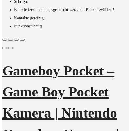
Sehr gut
Batterie leer – kann ausgetauscht werden – Bitte auswählen !
Kontakte gereinigt
Funktionstüchtig
Gameboy Pocket –
Game Boy Pocket
Kamera | Nintendo