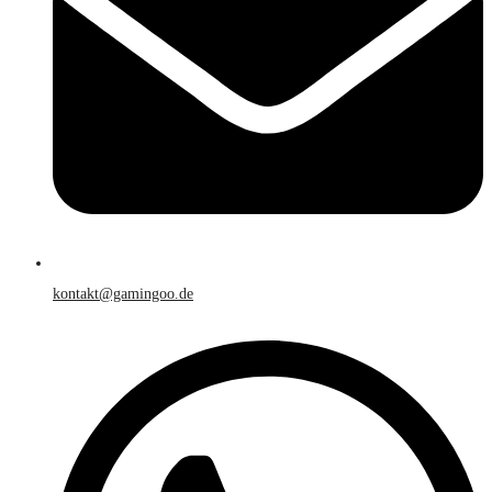
kontakt@gamingoo.de