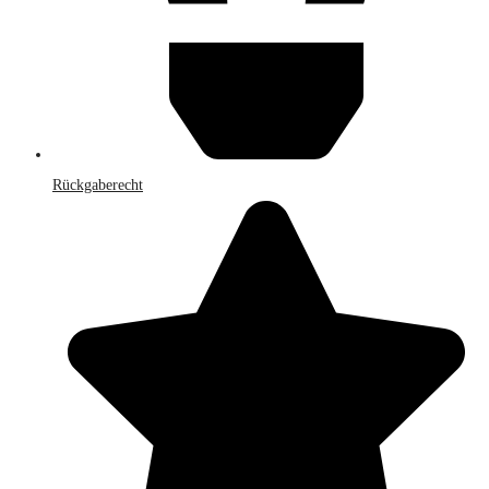
Rückgaberecht