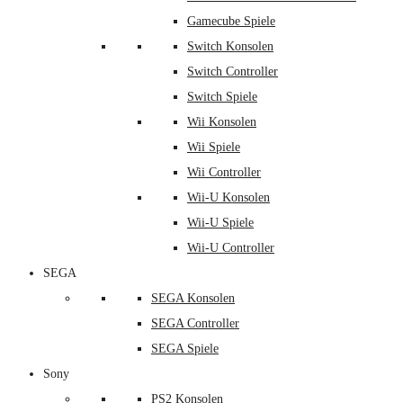
Gamecube Spiele
Switch Konsolen
Switch Controller
Switch Spiele
Wii Konsolen
Wii Spiele
Wii Controller
Wii-U Konsolen
Wii-U Spiele
Wii-U Controller
SEGA
SEGA Konsolen
SEGA Controller
SEGA Spiele
Sony
PS2 Konsolen