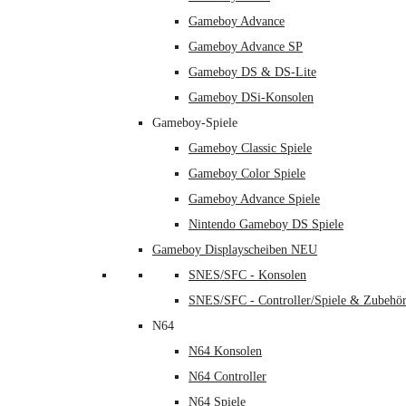
Gameboy Advance
Gameboy Advance SP
Gameboy DS & DS-Lite
Gameboy DSi-Konsolen
Gameboy-Spiele
Gameboy Classic Spiele
Gameboy Color Spiele
Gameboy Advance Spiele
Nintendo Gameboy DS Spiele
Gameboy Displayscheiben NEU
SNES/SFC - Konsolen
SNES/SFC - Controller/Spiele & Zubehö
N64
N64 Konsolen
N64 Controller
N64 Spiele