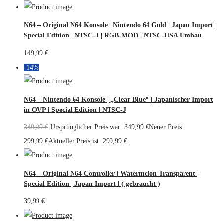
N64 – Original N64 Konsole | Nintendo 64 Gold | Japan Import |
Special Edition | NTSC-J | RGB-MOD | NTSC-USA Umbau
149,99
€
-14%
N64 – Nintendo 64 Konsole | „Clear Blue“ | Japanischer Import
in OVP | Special Edition | NTSC-J
349,99
€
Ursprünglicher Preis war: 349,99 €
Neuer Preis:
299,99
€
Aktueller Preis ist: 299,99 €.
N64 – Original N64 Controller | Watermelon Transparent |
Special Edition | Japan Import | ( gebraucht )
39,99
€