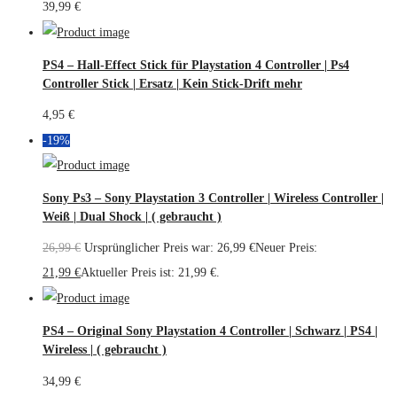
39,99
€
PS4 – Hall-Effect Stick für Playstation 4 Controller | Ps4
Controller Stick | Ersatz | Kein Stick-Drift mehr
4,95
€
-19%
Sony Ps3 – Sony Playstation 3 Controller | Wireless Controller |
Weiß | Dual Shock | ( gebraucht )
26,99
€
Ursprünglicher Preis war: 26,99 €
Neuer Preis:
21,99
€
Aktueller Preis ist: 21,99 €.
PS4 – Original Sony Playstation 4 Controller | Schwarz | PS4 |
Wireless | ( gebraucht )
34,99
€