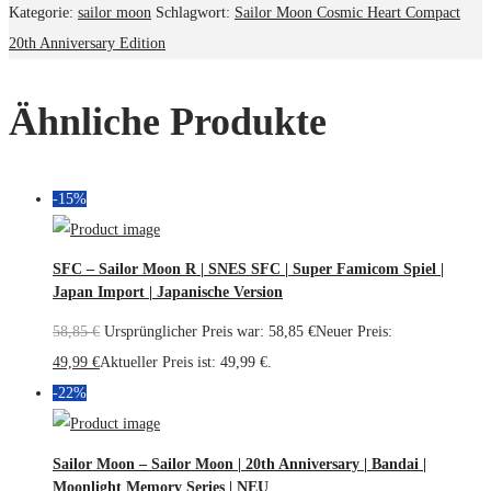
Kategorie:
sailor moon
Schlagwort:
Sailor Moon Cosmic Heart Compact
20th Anniversary Edition
Ähnliche Produkte
-15%
SFC – Sailor Moon R | SNES SFC | Super Famicom Spiel |
Japan Import | Japanische Version
58,85
€
Ursprünglicher Preis war: 58,85 €
Neuer Preis:
49,99
€
Aktueller Preis ist: 49,99 €.
-22%
Sailor Moon – Sailor Moon | 20th Anniversary | Bandai |
Moonlight Memory Series | NEU