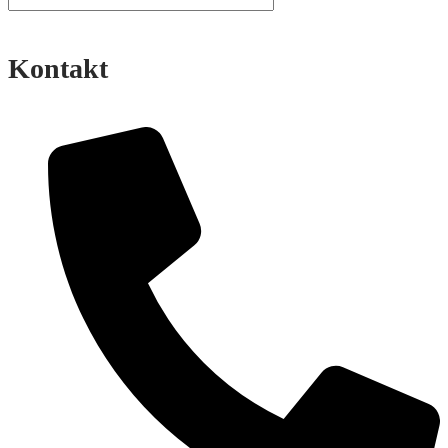
Kontakt