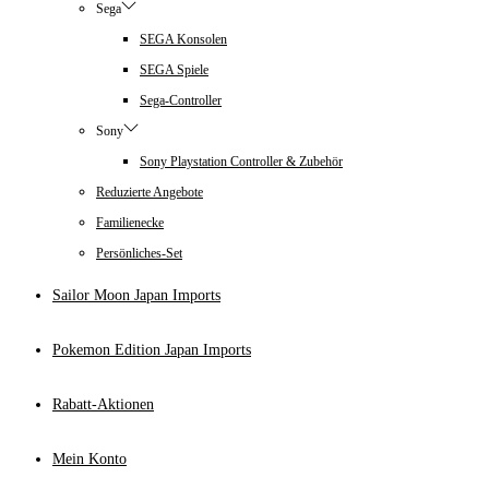
Sega
SEGA Konsolen
SEGA Spiele
Sega-Controller
Sony
Sony Playstation Controller & Zubehör
Reduzierte Angebote
Familienecke
Persönliches-Set
Sailor Moon Japan Imports
Pokemon Edition Japan Imports
Rabatt-Aktionen
Mein Konto