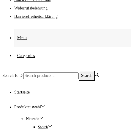
Widerrufsbelehrung
Barrierefreiheitserklärung
Menu
Categories
Search for:>
Search
Startseite
Produktauswahl
Nintendo
Switch