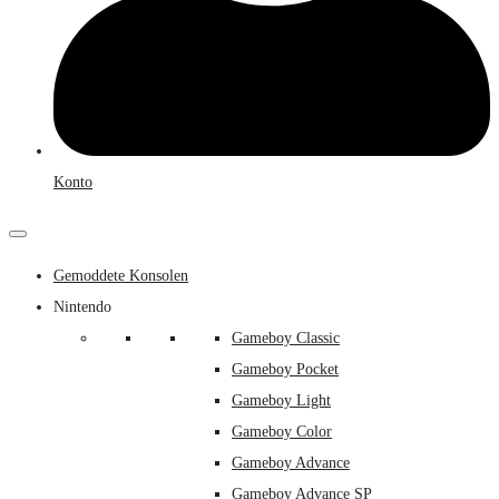
Konto
Gemoddete Konsolen
Nintendo
Gameboy Classic
Gameboy Pocket
Gameboy Light
Gameboy Color
Gameboy Advance
Gameboy Advance SP