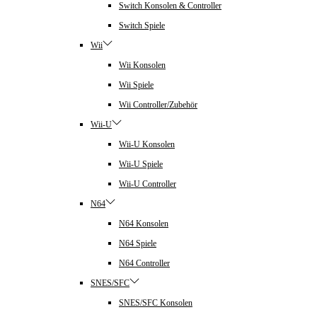
Switch Konsolen & Controller
Switch Spiele
Wii
Wii Konsolen
Wii Spiele
Wii Controller/Zubehör
Wii-U
Wii-U Konsolen
Wii-U Spiele
Wii-U Controller
N64
N64 Konsolen
N64 Spiele
N64 Controller
SNES/SFC
SNES/SFC Konsolen