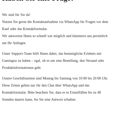
Wir sind für Sie da!
Nutzen Sie gerne die Kontaktaufnahme via WhatsApp für Fragen vor dem
Kauf oder das Kontaktformular.
Wir antworten Ihnen so schnell wie möglich und kümmern uns persönlich
um Ihr Anliegen.
Unser Support-Team hilft Ihnen dabei, das bestmögliche Erlebnis mit
Gamingoo zu haben – egal, ob es um eine Bestellung, den Versand oder
Produktinformationen geht.
Unsere Geschäftszeiten sind Montag bis Samstag von 10:00 bis 20:00 Uhr.
Diese Zeiten gelten nur für den Chat über WhatsApp und das
Kontaktformular. Bitte beachten Sie, dass es in Einzelfällen bis zu 48
Stunden dauern kann, bis Sie eine Antwort erhalten.