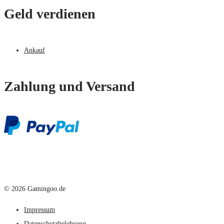
Geld verdienen
Ankauf
Zahlung und Versand
© 2026 Gamingoo.de
Impressum
Datenschutzbelehrung