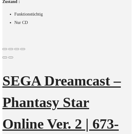
Zustand :
Funktionstüchtig
Nur CD
SEGA Dreamcast –
Phantasy Star
Online Ver. 2 | 673-