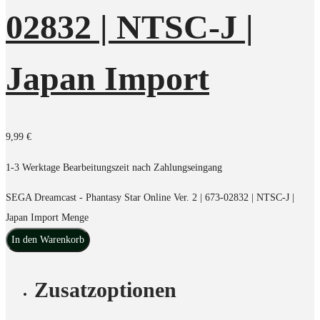
02832 | NTSC-J |
Japan Import
9,99
€
1-3 Werktage Bearbeitungszeit nach Zahlungseingang
SEGA Dreamcast - Phantasy Star Online Ver. 2 | 673-02832 | NTSC-J |
Japan Import Menge
In den Warenkorb
Zusatzoptionen