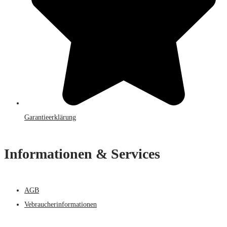
Garantieerklärung
Informationen & Services
AGB
Vebraucherinformationen