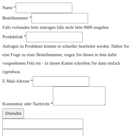
Name
*
Bestellnummer
Bestellnummer
*
Kommentar
Falls vorhanden bitte eintragen falls nicht bitte 0000 eingeben
E-
Produktlink
*
Mail-
Anfragen zu Produkten können so schneller bearbeitet werden. Haben Sie
Adresse
eine Frage zu einer Bestellnummer, tragen Sie diesen in dem dafür
vorgesehenen Feld ein - In diesen Kasten schreiben Sie dann einfach
irgendwas.
E-Mail-Adresse
*
Kommentar oder Nachricht
*
Absenden