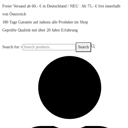
Freier Versand ab 60,- € in Deutschland / NEU : Ab 75,- € frei innerhalb
von Österreich
180 Tage Garantie auf nahezu alle Produkte im Shop
Geprüfte Qualität mit über 20 Jahre Erfahrung
Search for:>
Search