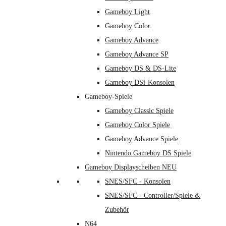
Gameboy Light
Gameboy Color
Gameboy Advance
Gameboy Advance SP
Gameboy DS & DS-Lite
Gameboy DSi-Konsolen
Gameboy-Spiele
Gameboy Classic Spiele
Gameboy Color Spiele
Gameboy Advance Spiele
Nintendo Gameboy DS Spiele
Gameboy Displayscheiben NEU
SNES/SFC - Konsolen
SNES/SFC - Controller/Spiele &
Zubehör
N64