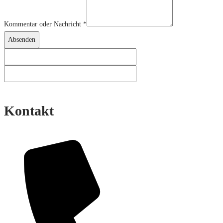
Bestellnummer
oder
Kommentar oder Nachricht
*
Name
Absenden
Kontakt