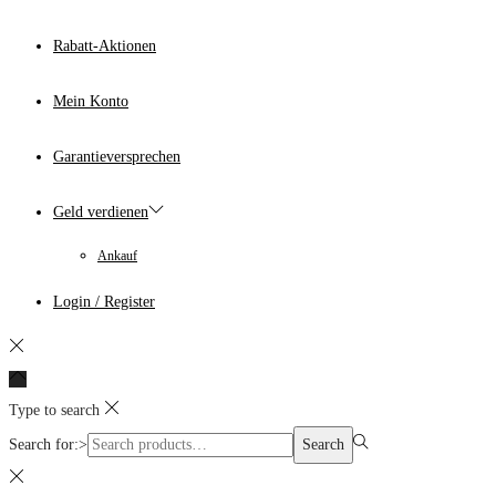
Rabatt-Aktionen
Mein Konto
Garantieversprechen
Geld verdienen
Ankauf
Login / Register
Type to search
Search for:>
Search