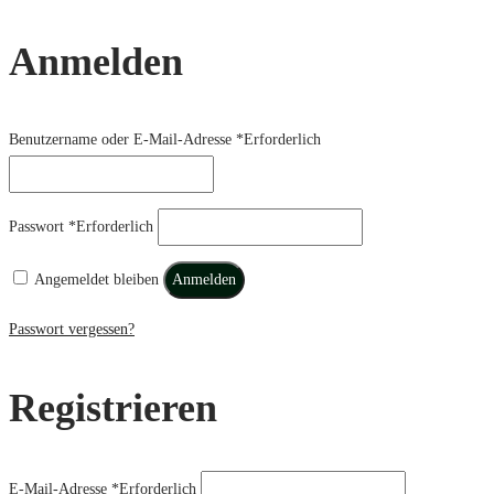
Anmelden
Benutzername oder E-Mail-Adresse
*
Erforderlich
Passwort
*
Erforderlich
Angemeldet bleiben
Anmelden
Passwort vergessen?
Registrieren
E-Mail-Adresse
*
Erforderlich