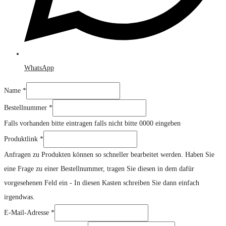
WhatsApp
Name
*
Bestellnummer
*
Falls vorhanden bitte eintragen falls nicht bitte 0000 eingeben
Produktlink
*
Anfragen zu Produkten können so schneller bearbeitet werden. Haben Sie
eine Frage zu einer Bestellnummer, tragen Sie diesen in dem dafür
vorgesehenen Feld ein - In diesen Kasten schreiben Sie dann einfach
irgendwas.
E-Mail-Adresse
*