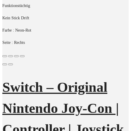
Funktionstüchtig
Kein Stick Drift
Farbe : Neon-Rot
Seite : Rechts
Switch – Original
Nintendo Joy-Con |
Controller | Joystick