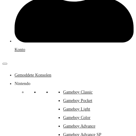
Konto
Gemoddete Konsolen
Nintendo
Gameboy Classic
Gameboy Pocket
Gameboy Light
Gameboy Color
Gameboy Advance
Gameboy Advance SP