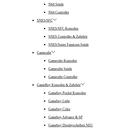
N64 Spiele
N64 Controller
SNES/SFC
SNES/SFC Konsolen
SNES Controller & Zubehör
SNES/Super Famicom Spiele
Gamecube
Gamecube Konsolen
Gamecube Spiele
Gamecube Controller
GameBoy Konsolen & Zubehör
Gameboy Pocket Konsolen
Gameboy Light
Gameboy Color
Gameboy Advance & SP
Gameboy Displayscheiben NEU