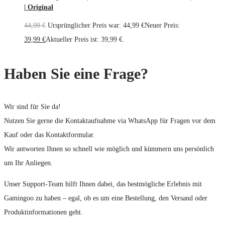
| Original
44,99
€
Ursprünglicher Preis war: 44,99 €
Neuer Preis:
39,99
€
Aktueller Preis ist: 39,99 €.
Haben Sie eine Frage?
Wir sind für Sie da!
Nutzen Sie gerne die Kontaktaufnahme via WhatsApp für Fragen vor dem
Kauf oder das Kontaktformular.
Wir antworten Ihnen so schnell wie möglich und kümmern uns persönlich
um Ihr Anliegen.
Unser Support-Team hilft Ihnen dabei, das bestmögliche Erlebnis mit
Gamingoo zu haben – egal, ob es um eine Bestellung, den Versand oder
Produktinformationen geht.