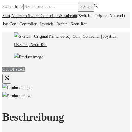
Search for:>
Search
Start
/
Nintendo Switch Controller & Zubehör
/
Switch – Original Nintendo
Joy-Con | Controller | Joystick | Rechts | Neon-Rot
Out Of Stock
Beschreibung