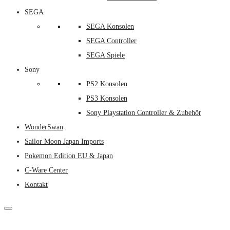
SEGA
SEGA Konsolen
SEGA Controller
SEGA Spiele
Sony
PS2 Konsolen
PS3 Konsolen
Sony Playstation Controller & Zubehör
WonderSwan
Sailor Moon Japan Imports
Pokemon Edition EU & Japan
C-Ware Center
Kontakt