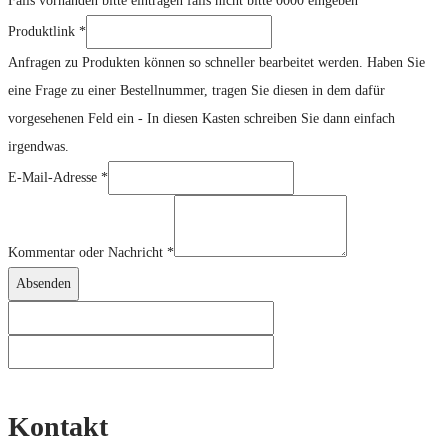
Falls vorhanden bitte eintragen falls nicht bitte 0000 eingeben
Produktlink
Produktlink
*
Kommentar
Anfragen zu Produkten können so schneller bearbeitet werden. Haben Sie
eine Frage zu einer Bestellnummer, tragen Sie diesen in dem dafür
vorgesehenen Feld ein - In diesen Kasten schreiben Sie dann einfach
irgendwas.
E-Mail-Adresse
*
Kommentar oder Nachricht
*
Absenden
Kontakt