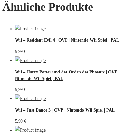
Ähnliche Produkte
Wii – Resident Evil 4 | OVP | Nintendo Wii Spiel | PAL
9,99
€
Wii – Harry Potter und der Orden des Phoenix | OVP |
Nintendo Wii Spiel | PAL
9,99
€
Wii – Just Dance 3 | OVP | Nintendo Wii Spiel | PAL
5,99
€