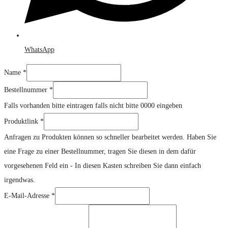
WhatsApp
Bestellnummer
Name
*
E-
Bestellnummer
*
Mail-
Falls vorhanden bitte eintragen falls nicht bitte 0000 eingeben
Adresse
Produktlink
*
Anfragen zu Produkten können so schneller bearbeitet werden. Haben Sie
eine Frage zu einer Bestellnummer, tragen Sie diesen in dem dafür
vorgesehenen Feld ein - In diesen Kasten schreiben Sie dann einfach
irgendwas.
E-Mail-Adresse
*