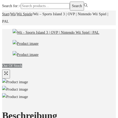
Search for:>
Search
Start
/
Wii
/
Wii Spiele
/
Wii – Sports Island 3 | OVP | Nintendo Wii Spiel |
PAL
Out Of Stock
Beschreibung