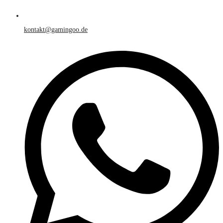
kontakt@gamingoo.de