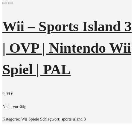
Wii – Sports Island 3
| OVP | Nintendo Wii
Spiel | PAL
9,99
€
Nicht vorrätig
Kategorie:
Wii Spiele
Schlagwort:
sports island 3