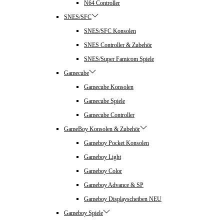
N64 Controller
SNES/SFC
SNES/SFC Konsolen
SNES Controller & Zubehör
SNES/Super Famicom Spiele
Gamecube
Gamecube Konsolen
Gamecube Spiele
Gamecube Controller
GameBoy Konsolen & Zubehör
Gameboy Pocket Konsolen
Gameboy Light
Gameboy Color
Gameboy Advance & SP
Gameboy Displayscheiben NEU
Gameboy Spiele