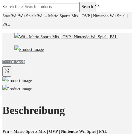
Search for:>
Search
Start
/
Wii
/
Wii Spiele
/
Wii – Mario Sports Mix | OVP | Nintendo Wii Spiel |
PAL
Out Of Stock
Beschreibung
Wii – Mario Sports Mix | OVP | Nintendo Wii Spiel | PAL