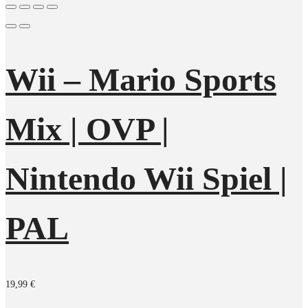
Wii – Mario Sports
Mix | OVP |
Nintendo Wii Spiel |
PAL
19,99
€