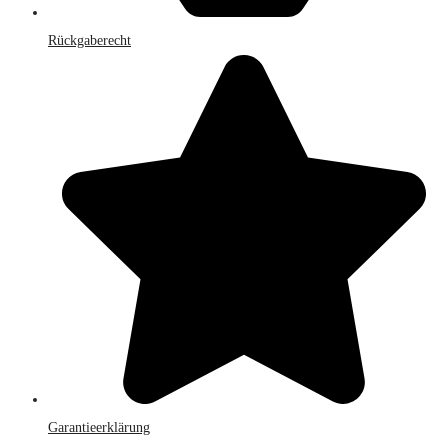
Rückgaberecht
Garantieerklärung