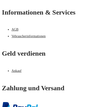
Informationen & Services
AGB
Vebraucherinformationen
Geld verdienen
Ankauf
Zahlung und Versand