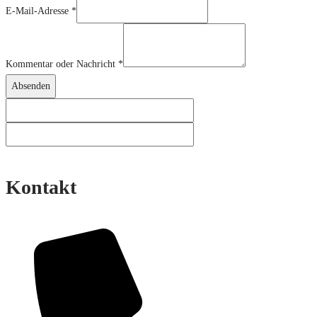
E-Mail-Adresse
*
Kommentar oder Nachricht
*
Absenden
Kontakt