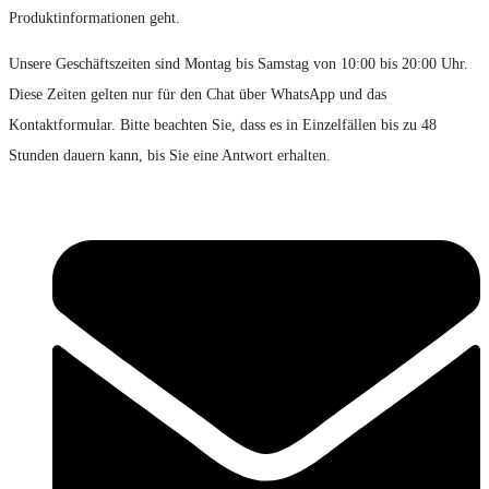
Produktinformationen geht.
Unsere Geschäftszeiten sind Montag bis Samstag von 10:00 bis 20:00 Uhr.
Diese Zeiten gelten nur für den Chat über WhatsApp und das
Kontaktformular. Bitte beachten Sie, dass es in Einzelfällen bis zu 48
Stunden dauern kann, bis Sie eine Antwort erhalten.