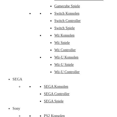
Gamecube Spiele
Switch Konsolen
Switch Controller
Switch Spiele
Wii Konsolen
Wii Spiele
Wii Controller
Wii-U Konsolen
Wii-U Spiele
Wii-U Controller
SEGA
SEGA Konsolen
SEGA Controller
SEGA Spiele
Sony
PS2 Konsolen