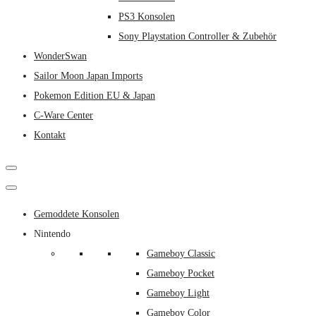
PS3 Konsolen
Sony Playstation Controller & Zubehör
WonderSwan
Sailor Moon Japan Imports
Pokemon Edition EU & Japan
C-Ware Center
Kontakt
Gemoddete Konsolen
Nintendo
Gameboy Classic
Gameboy Pocket
Gameboy Light
Gameboy Color