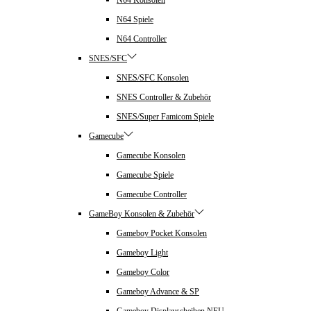
N64 Konsolen
N64 Spiele
N64 Controller
SNES/SFC
SNES/SFC Konsolen
SNES Controller & Zubehör
SNES/Super Famicom Spiele
Gamecube
Gamecube Konsolen
Gamecube Spiele
Gamecube Controller
GameBoy Konsolen & Zubehör
Gameboy Pocket Konsolen
Gameboy Light
Gameboy Color
Gameboy Advance & SP