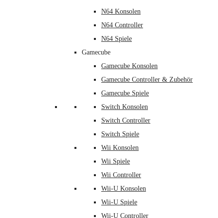
N64 Konsolen
N64 Controller
N64 Spiele
Gamecube
Gamecube Konsolen
Gamecube Controller & Zubehör
Gamecube Spiele
Switch Konsolen
Switch Controller
Switch Spiele
Wii Konsolen
Wii Spiele
Wii Controller
Wii-U Konsolen
Wii-U Spiele
Wii-U Controller