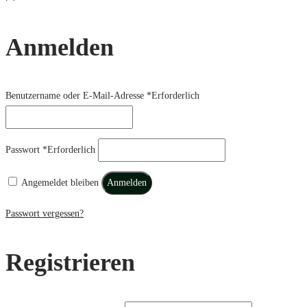
Anmelden
Benutzername oder E-Mail-Adresse
*
Erforderlich
Passwort
*
Erforderlich
Angemeldet bleiben
Anmelden
Passwort vergessen?
Registrieren