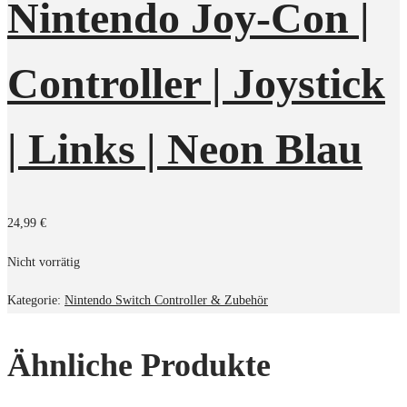
Nintendo Joy-Con |
Controller | Joystick
| Links | Neon Blau
24,99
€
Nicht vorrätig
Kategorie:
Nintendo Switch Controller & Zubehör
Ähnliche Produkte