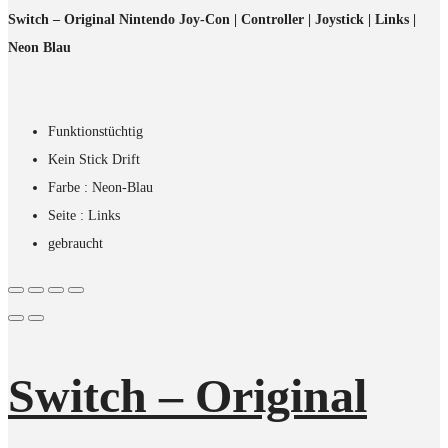
Switch – Original Nintendo Joy-Con | Controller | Joystick | Links |
Neon Blau
Funktionstüchtig
Kein Stick Drift
Farbe : Neon-Blau
Seite : Links
gebraucht
Switch – Original