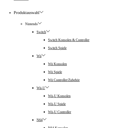
Produktauswahl
Nintendo
Switch
Switch Konsolen & Controller
Switch Spiele
Wii
Wii Konsolen
Wii Spiele
Wii Controller/Zubehör
Wii-U
Wii-U Konsolen
Wii-U Spiele
Wii-U Controller
N64