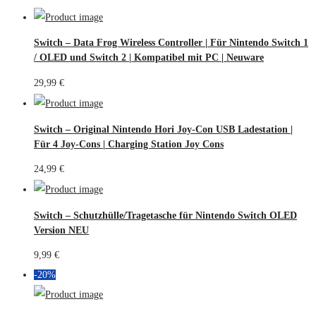
Switch – Data Frog Wireless Controller | Für Nintendo Switch 1
/ OLED und Switch 2 | Kompatibel mit PC | Neuware
29,99
€
Switch – Original Nintendo Hori Joy-Con USB Ladestation |
Für 4 Joy-Cons | Charging Station Joy Cons
24,99
€
Switch – Schutzhülle/Tragetasche für Nintendo Switch OLED
Version NEU
9,99
€
-20%