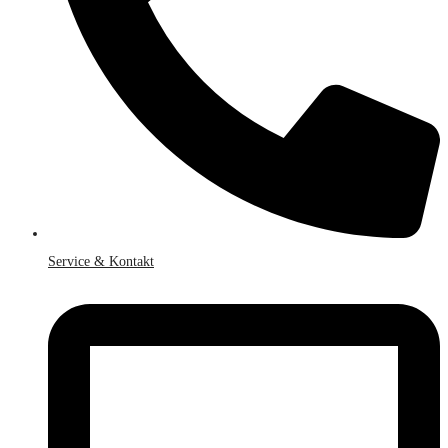
Service & Kontakt